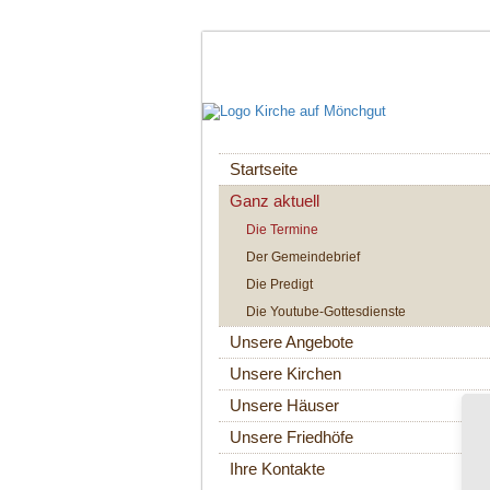
Navigation
Startseite
überspringen
Ganz aktuell
Die Termine
Der Gemeindebrief
Die Predigt
Die Youtube-Gottesdienste
Unsere Angebote
Unsere Kirchen
Unsere Häuser
Unsere Friedhöfe
Ihre Kontakte