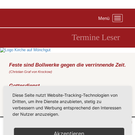
Menü
Toggle
navigation
Termine Leser
Feste sind Bollwerke gegen die verrinnende Zeit.
(Christian Graf von Krockow)
Gottesdienst
Freitag, 12.04.2024
, 09:00 Uhr, CJD-Schule Sellin
Diese Seite nutzt Website-Tracking-Technologien von
(Metz)
Dritten, um ihre Dienste anzubieten, stetig zu
verbessern und Werbung entsprechend den Interessen
Zurück
der Nutzer anzuzeigen.
Mönchgut 2026 |
Impressum
|
Datenschutzerklärung
|
Cookie-Einstellungen
| by
vicon
Akzeptieren