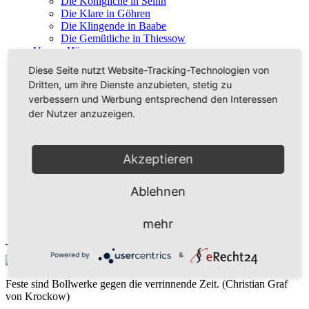
Die Königliche in Sellin
Die Klare in Göhren
Die Klingende in Baabe
Die Gemütliche in Thiessow
Unsere Häuser
Das Pfarrwitwenhaus Groß Zicker
Diese Seite nutzt Website-Tracking-Technologien von
Die Pfarrhäuser Groß Zicker und Middelhagen
Dritten, um ihre Dienste anzubieten, stetig zu
Das Gemeindezentrum Sellin
verbessern und Werbung entsprechend den Interessen
Die Ferienhäuser in Groß Zicker
Unsere Friedhöfe
der Nutzer anzuzeigen.
Die Friedhofssatzung
Die Rasengräber
Der Seestein in Groß Zicker
Akzeptieren
Die Gebührensatzung
Ihre Kontakte
Die Gemeindeleitung
Ablehnen
Die Mitarbeiter
Die Partner
mehr
Termine Leser
Powered by
&
Feste sind Bollwerke gegen die verrinnende Zeit.
(Christian Graf
von Krockow)