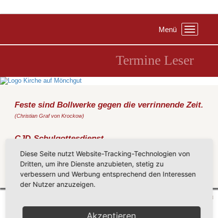
Menü
Toggle
navigation
Termine Leser
Feste sind Bollwerke gegen die verrinnende Zeit.
(Christian Graf von Krockow)
CJD-Schulgottesdienst
Freitag, 01.07.2022
, 09:45 Uhr, Kurbühne Baabe
Diese Seite nutzt Website-Tracking-Technologien von
(Metz)
Dritten, um ihre Dienste anzubieten, stetig zu
verbessern und Werbung entsprechend den Interessen
Zurück
der Nutzer anzuzeigen.
Mönchgut 2026 |
Impressum
|
Datenschutzerklärung
|
Cookie-Einstellungen
| by
vicon
Akzeptieren