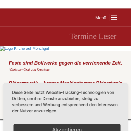
Menü
Toggle
navigation
Termine Leser
Feste sind Bollwerke gegen die verrinnende Zeit.
(Christian Graf von Krockow)
Bläsermusik - Junger Mecklenburger Bläserkreis
MV
Diese Seite nutzt Website-Tracking-Technologien von
Samstag, 29.10.2022
, 17:00 Uhr - 18:00 Uhr, Kirche Göhren
Dritten, um ihre Dienste anzubieten, stetig zu
Leitung: LPW Martin Huss
verbessern und Werbung entsprechend den Interessen
der Nutzer anzuzeigen.
Zurück
Mönchgut 2026 |
Impressum
|
Datenschutzerklärung
|
Cookie-Einstellungen
| by
vicon
Akzeptieren