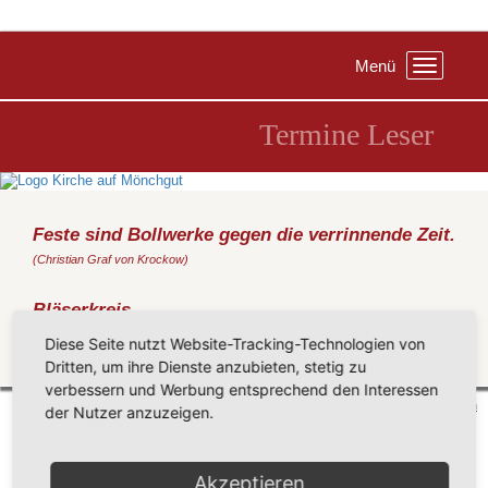
Menü
Toggle
navigation
Termine Leser
Feste sind Bollwerke gegen die verrinnende Zeit.
(Christian Graf von Krockow)
Bläserkreis
Mittwoch, 20.05.2026
, 17:45 Uhr, Pfarrhaus Groß Zicker
Diese Seite nutzt Website-Tracking-Technologien von
Dritten, um ihre Dienste anzubieten, stetig zu
Zurück
verbessern und Werbung entsprechend den Interessen
Mönchgut 2026 |
Impressum
|
Datenschutzerklärung
|
Cookie-Einstellungen
| by
vicon
der Nutzer anzuzeigen.
Akzeptieren