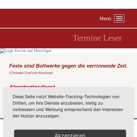
Menü
Toggle
navigation
Termine Leser
Feste sind Bollwerke gegen die verrinnende Zeit.
(Christian Graf von Krockow)
Abendgottesdienst
Sonntag, 26.07.2020
, 19:30 Uhr, Kirche Middelhagen
Diese Seite nutzt Website-Tracking-Technologien von
(Jelen)
Dritten, um ihre Dienste anzubieten, stetig zu
verbessern und Werbung entsprechend den Interessen
Zurück
der Nutzer anzuzeigen.
Mönchgut 2026 |
Impressum
|
Datenschutzerklärung
|
Cookie-Einstellungen
| by
vicon
Akzeptieren